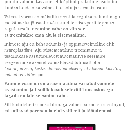
puudu vaimne kasvatus ehk õpitud praktiline teadmine
kuidas hoida oma vaimset heaolu ja seesmist rahu.
Vaimset vormi on mõistlik treenida regulaarselt nii nagu
me käime ka jõusaalis või muud tervisesporti tegemas
regulaarselt.
Peamine vahe on siin see,
et treenitakse oma aju ja sisemaailma.
Inimese aju on kohandumis- ja õppimisvõimeline ehk
neuroplastiline
. Aju süstemaatiline treenimine ja
teadlikkuse kasutuselevõtt automatiivse seesmise
reageerimise asemel võimaldavad tõhusalt olla
loomingulisem
,
keskendumisvõimelisem
,
intuitsiooni kasutav,
initsiatiivi võttev
jms.
Vaimne vorm on oma sisemaailma varjatud võimete
avastamine ja teadlik kasutuselevõtt koos oskusega
tagada endale seesmine rahu.
Siit kodulehelt soodsa hinnaga vaimse vormi e-treeningud,
mis
aitavad parendada elukvaliteeti ja töötulemusi
.