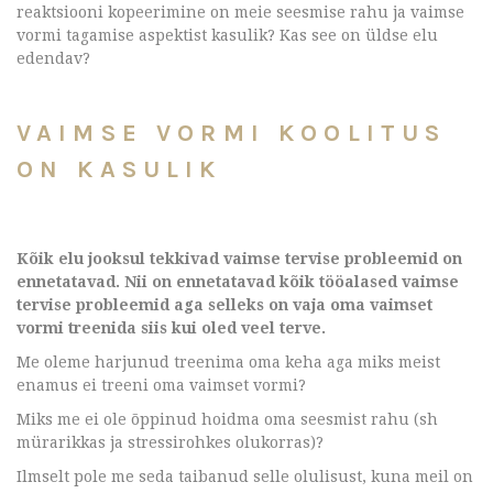
reaktsiooni kopeerimine on meie seesmise rahu ja vaimse
vormi tagamise aspektist kasulik? Kas see on üldse elu
edendav?
VAIMSE VORMI KOOLITUS
ON KASULIK
Kõik elu jooksul tekkivad vaimse tervise probleemid on
ennetatavad. Nii on ennetatavad kõik tööalased vaimse
tervise probleemid aga selleks on vaja oma vaimset
vormi treenida siis kui oled veel terve.
Me oleme harjunud treenima oma keha aga miks meist
enamus ei treeni oma vaimset vormi?
Miks me ei ole õppinud hoidma oma seesmist rahu (sh
mürarikkas ja stressirohkes olukorras)?
Ilmselt pole me seda taibanud selle olulisust, kuna meil on