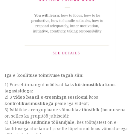
Iga e-koolituse toimivuse tagab siin:
1) Enesehinnangut mõõtvad kaks
küsimustikku koos
tagasisidega
;
2)
5 video baasil e-treeningu sessiooni
koos
kontrollküsimustikega
peale iga videot;
3) Isiklikke arenguplaane võimaldav
töövihik
(boonusena
on selles ka grupitöö juhiseid);
4)
Ülevaade andmine tööandjale,
kes töötajatest on e-
koolitusega alustanud ja selle lõpetanud koos võimalusega