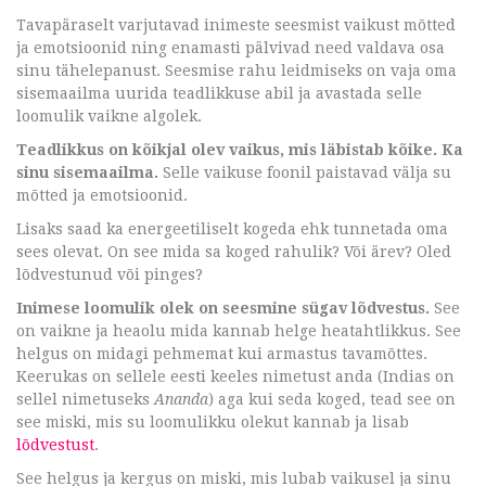
Tavapäraselt varjutavad inimeste seesmist vaikust mõtted
ja emotsioonid ning enamasti pälvivad need valdava osa
sinu tähelepanust. Seesmise rahu leidmiseks on vaja oma
sisemaailma uurida teadlikkuse abil ja avastada selle
loomulik vaikne algolek.
Teadlikkus on kõikjal olev vaikus, mis läbistab kõike. Ka
sinu sisemaailma.
Selle vaikuse foonil paistavad välja su
mõtted ja emotsioonid.
Lisaks saad ka energeetiliselt kogeda ehk tunnetada oma
sees olevat. On see mida sa koged rahulik? Või ärev? Oled
lõdvestunud või pinges?
Inimese loomulik olek on seesmine sügav lõdvestus.
See
on vaikne ja heaolu mida kannab helge heatahtlikkus. See
helgus on midagi pehmemat kui armastus tavamõttes.
Keerukas on sellele eesti keeles nimetust anda (Indias on
sellel nimetuseks
Ananda
) aga kui seda koged, tead see on
see miski, mis su loomulikku olekut kannab ja lisab
lõdvestust
.
See helgus ja kergus on miski, mis lubab vaikusel ja sinu