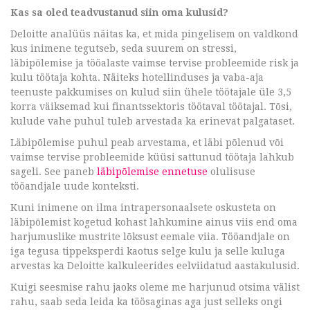
Kas sa oled teadvustanud siin oma kulusid?
Deloitte analüüs näitas ka, et mida pingelisem on valdkond
kus inimene tegutseb, seda suurem on stressi,
läbipõlemise ja tööalaste vaimse tervise probleemide risk ja
kulu töötaja kohta. Näiteks hotellinduses ja vaba-aja
teenuste pakkumises on kulud siin ühele töötajale üle 3,5
korra väiksemad kui finantssektoris töötaval töötajal. Tõsi,
kulude vahe puhul tuleb arvestada ka erinevat palgataset.
Läbipõlemise puhul peab arvestama, et läbi põlenud või
vaimse tervise probleemide küüsi sattunud töötaja lahkub
sageli. See paneb
läbipõlemise ennetuse
olulisuse
tööandjale uude konteksti.
Kuni inimene on ilma intrapersonaalsete oskusteta on
läbipõlemist kogetud kohast lahkumine ainus viis end oma
harjumuslike mustrite lõksust eemale viia. Tööandjale on
iga tegusa tippeksperdi kaotus selge kulu ja selle kuluga
arvestas ka Deloitte kalkuleerides eelviidatud aastakulusid.
Kuigi seesmise rahu jaoks oleme me harjunud otsima välist
rahu, saab seda leida ka töösaginas aga just selleks ongi