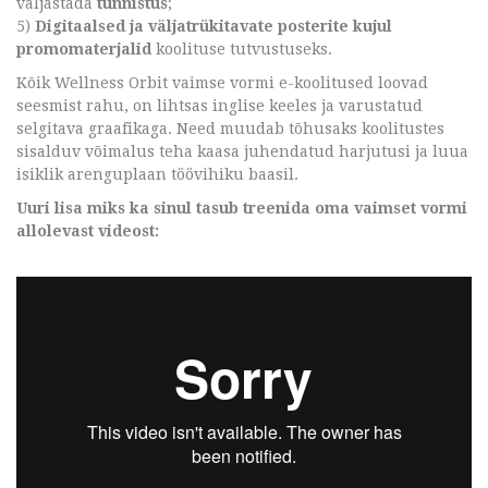
väljastada
tunnistus
;
5)
Digitaalsed ja väljatrükitavate posterite kujul
promomaterjalid
koolituse tutvustuseks.
Kõik Wellness Orbit vaimse vormi e-koolitused loovad
seesmist rahu, on lihtsas inglise keeles ja varustatud
selgitava graafikaga. Need muudab tõhusaks koolitustes
sisalduv võimalus teha kaasa juhendatud harjutusi ja luua
isiklik arenguplaan töövihiku baasil.
Uuri lisa miks ka sinul tasub treenida oma vaimset vormi
allolevast videost: