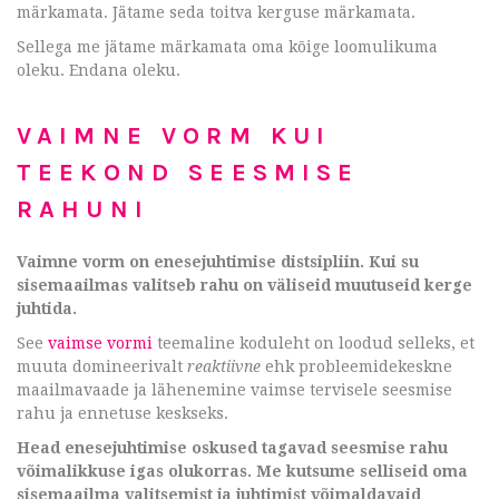
märkamata. Jätame seda toitva kerguse märkamata.
Sellega me jätame märkamata oma kõige loomulikuma
oleku. Endana oleku.
VAIMNE VORM KUI
TEEKOND SEESMISE
RAHUNI
Vaimne vorm on enesejuhtimise distsipliin. Kui su
sisemaailmas valitseb rahu on väliseid muutuseid kerge
juhtida
.
See
vaimse vormi
teemaline koduleht on loodud selleks, et
muuta domineerivalt
reaktiivne
ehk probleemidekeskne
maailmavaade ja lähenemine vaimse tervisele seesmise
rahu ja ennetuse keskseks.
Head enesejuhtimise oskused tagavad seesmise rahu
võimalikkuse igas olukorras. Me kutsume selliseid oma
sisemaailma valitsemist ja juhtimist võimaldavaid