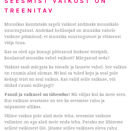
SEESMIST VAIKUST ON
TREENITAV
Muusikas kasutataks sageli vaikust andmaks muusikale
suursugusust. Andekad heliloojad on muusika vahele
vaikuse põiminud, et muusika suursugusust ja võimsust
välja tuua.
Kas sa oled aga kunagi pööranud fookuse teistpidi,
kuulanud muusika vahel vaikust? Märganud seda?
Vaikust saab märgata ka sõnade ja lausete vahel. See vaikus
on ruumis alati olemas. Nt kui sa tuled koju ja seal pole
kedagi teist on seal vaikus. Kas valid selle vaikuse, või
täidad ruumi millegagi?
Pausil ja vaikusel on tähendus!
Nii väljas kui ka meie sees.
Kui vaikuse avastame on see ka seesmise rahu ja
taipamiste allikas.
Väline vaikus pole alati meie teha, seesmise vaikuse
valimine on aga alati meie enda teha. Paraku me libiseme
sellest vaikusest üle. Jätame selles vaikuses oleva rahu