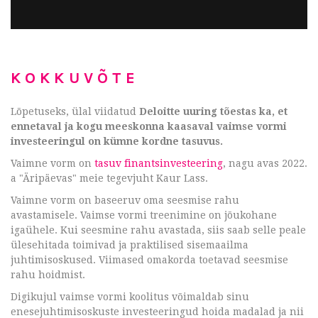
KOKKUVÕTE
Lõpetuseks, ülal viidatud
Deloitte uuring tõestas ka, et
ennetaval ja kogu meeskonna kaasaval vaimse vormi
investeeringul on kümne kordne tasuvus.
Vaimne vorm on
tasuv finantsinvesteering
, nagu avas 2022.
a "Äripäevas" meie tegevjuht Kaur Lass.
Vaimne vorm on baseeruv oma seesmise rahu
avastamisele. Vaimse vormi treenimine on jõukohane
igaühele. Kui seesmine rahu avastada, siis saab selle peale
ülesehitada toimivad ja praktilised sisemaailma
juhtimisoskused. Viimased omakorda toetavad seesmise
rahu hoidmist.
Digikujul vaimse vormi koolitus võimaldab sinu
enesejuhtimisoskuste investeeringud hoida madalad ja nii