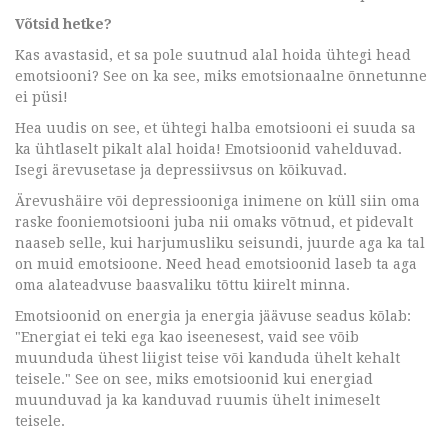
Võtsid hetke?
Kas avastasid, et sa pole suutnud alal hoida ühtegi head
emotsiooni? See on ka see, miks emotsionaalne õnnetunne
ei püsi!
Hea uudis on see, et ühtegi halba emotsiooni ei suuda sa
ka ühtlaselt pikalt alal hoida! Emotsioonid vahelduvad.
Isegi ärevusetase ja depressiivsus on kõikuvad.
Ärevushäire või depressiooniga inimene on küll siin oma
raske fooniemotsiooni juba nii omaks võtnud, et pidevalt
naaseb selle, kui harjumusliku seisundi, juurde aga ka tal
on muid emotsioone. Need head emotsioonid laseb ta aga
oma alateadvuse baasvaliku tõttu kiirelt minna.
Emotsioonid on energia ja energia jäävuse seadus kõlab:
"Energiat ei teki ega kao iseenesest, vaid see võib
muunduda ühest liigist teise või kanduda ühelt kehalt
teisele." See on see, miks emotsioonid kui energiad
muunduvad ja ka kanduvad ruumis ühelt inimeselt
teisele.