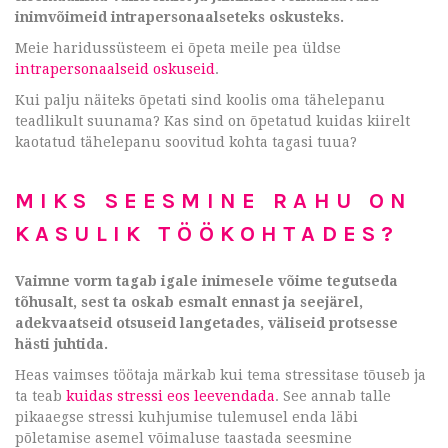
inimvõimeid intrapersonaalseteks oskusteks.
Meie haridussüsteem ei õpeta meile pea üldse
intrapersonaalseid oskuseid
.
Kui palju näiteks õpetati sind koolis oma tähelepanu
teadlikult suunama? Kas sind on õpetatud kuidas kiirelt
kaotatud tähelepanu soovitud kohta tagasi tuua?
MIKS SEESMINE RAHU ON
KASULIK TÖÖKOHTADES?
Vaimne vorm tagab igale inimesele võime tegutseda
tõhusalt, sest ta oskab esmalt ennast ja seejärel,
adekvaatseid otsuseid langetades, väliseid protsesse
hästi juhtida.
Heas vaimses töötaja märkab kui tema stressitase tõuseb ja
ta teab
kuidas stressi eos leevendada
. See annab talle
pikaaegse stressi kuhjumise tulemusel enda läbi
põletamise asemel võimaluse taastada seesmine