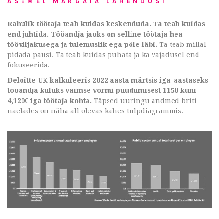
ASEMEL MÄRGATA LAHENDUSI
Rahulik töötaja teab kuidas keskenduda. Ta teab kuidas
end juhtida. Tööandja jaoks on selline töötaja hea
tööviljakusega ja tulemuslik ega põle läbi.
Ta teab millal
pidada pausi. Ta teab kuidas puhata ja ka vajadusel end
fokuseerida.
Deloitte UK kalkuleeris 2022 aasta märtsis iga-aastaseks
tööandja kuluks vaimse vormi puudumisest 1150 kuni
4,120€ iga töötaja kohta.
Täpsed uuringu andmed briti
naelades on näha all olevas kahes tulpdiagrammis.