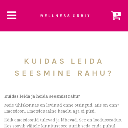
0
KUIDAS LEIDA
SEESMINE RAHU?
Kuidas leida ja hoida seesmist rahu?
Meie ühiskonnas on levinud õnne otsingud. Mis on õnn?
Emotsioon. Emotsionaalne heaolu aga ei püsi.
Kõik emotsioonid tulevad ja lähevad. See on loodusseadus.
Kes soovib väitele kinnitust see uurib seda enda puhul.