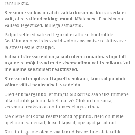
rahulikkus.
Seesmine vaikus on alati valiku küsimus. Kui sa seda ei
vali, oled valinud midagi muud
. Mõtlemise. Emotsioonid.
Välised tegevused, millega samastud.
Paljud sellised välised tegurid ei allu su kontrollile.
Seetõttu on need stressorid – sinus seesmise reaktiivsuse
ja stressi esile kutsujad.
Väliseid stressoreid on ja jääb olema maailmas lõputult
aga need mõjutavad meie sisemaailma vaid senikaua kui
me oleme seesmiselt reaktiivsed.
Stressorid mõjutavad täpselt senikaua, kuni sul puudub
võime välist neutraalselt vaadelda.
Oled ehk märganud, et mingis olukorras saab üks inimene
olla rahulik ja teine läheb närvi? Olukord on sama,
seesmine reaktsioon on inimestel aga erinev.
Me oleme kõik oma reaktsioonid õppinud. Neid on meile
õpetanud vanemad, teised lapsed, õpetajad ja sõbrad.
Kui tihti aga me oleme vaadanud kas selline alateadlik