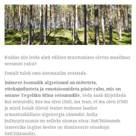
Kuidas siis leida alati välises muutumises olevas maailmas
seesmist rahu?
Esmalt tuleb oma sisemaailm avastada.
Inimese loomulik algseisund on mõteteta,
ettekujutlusteta ja emotsioonideta püsiv rahu, mis on
omane Tegeliku MIna seisunudile.
Seda saab kirjeldada
kui seisundit, kus ma olen (
Sat
), ma tean, et ma olen (
Chit
)
ja mind hoiab üleval teatav õndsuse laadne
armastusküllane algenergia (
Ananda
). India
kultuuriruumis on selleks olemas sõna:
SatChitAnanda
(ameerika inglise keeles on domineeriv sõnakuju
SatCitAnanda).