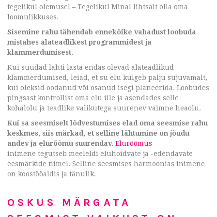
tegelikul olemusel – Tegelikul Minal lihtsalt olla oma
loomulikkuses.
Sisemine rahu tähendab ennekõike vabadust loobuda
mistahes alateadlikest programmidest ja
klammerdumisest.
Kui suudad lahti lasta endas olevad alateadlikud
klammerdumised, leiad, et su elu kulgeb palju sujuvamalt,
kui oleksid oodanud või osanud isegi planeerida. Loobudes
pingsast kontrollist oma elu üle ja asendades selle
kohalolu ja teadlike valikutega suurenev vaimne heaolu.
Kui sa seesmiselt lõdvestumises elad oma seesmise rahu
keskmes, siis märkad, et selline lähtumine on jõudu
andev ja elurõõmu suurendav.
Elurõõmus
inimene tegutseb meeleldi eluhoidvate ja -edendavate
eesmärkide nimel. Selline seesmises harmoonias inimene
on koostööaldis ja tänulik.
OSKUS MÄRGATA