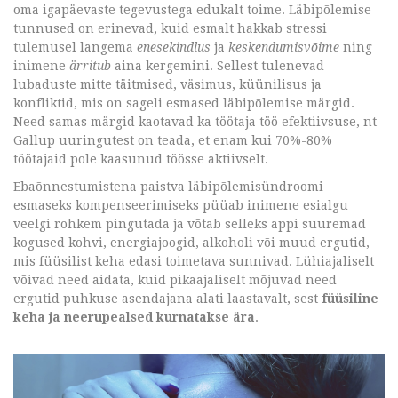
oma igapäevaste tegevustega edukalt toime. Läbipõlemise
tunnused on erinevad, kuid esmalt hakkab stressi
tulemusel langema
enesekindlus
ja
keskendumisvõime
ning
inimene
ärritub
aina kergemini. Sellest tulenevad
lubaduste mitte täitmised, väsimus, küünilisus ja
konfliktid, mis on sageli esmased läbipõlemise märgid.
Need samas märgid kaotavad ka töötaja töö efektiivsuse, nt
Gallup uuringutest on teada, et enam kui 70%-80%
töötajaid pole kaasunud töösse aktiivselt.
Ebaõnnestumistena paistva läbipõlemisündroomi
esmaseks kompenseerimiseks püüab inimene esialgu
veelgi rohkem pingutada ja võtab selleks appi suuremad
kogused kohvi, energiajoogid, alkoholi või muud ergutid,
mis füüsilist keha edasi toimetava sunnivad. Lühiajaliselt
võivad need aidata, kuid pikaajaliselt mõjuvad need
ergutid puhkuse asendajana alati laastavalt, sest
füüsiline
keha ja neerupealsed kurnatakse ära
.