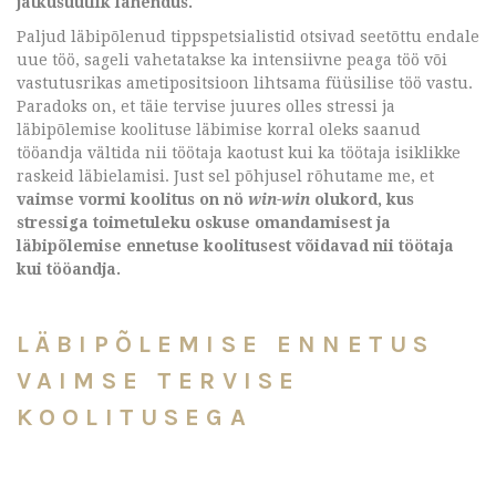
jätkusuutlik lahendus.
Paljud läbipõlenud tippspetsialistid otsivad seetõttu endale
uue töö, sageli vahetatakse ka intensiivne peaga töö või
vastutusrikas ametipositsioon lihtsama füüsilise töö vastu.
Paradoks on, et täie tervise juures olles stressi ja
läbipõlemise koolituse läbimise korral oleks saanud
tööandja vältida nii töötaja kaotust kui ka töötaja isiklikke
raskeid läbielamisi. Just sel põhjusel rõhutame me, et
vaimse vormi koolitus on nö
win-win
olukord, kus
stressiga toimetuleku oskuse omandamisest ja
läbipõlemise ennetuse koolitusest võidavad nii töötaja
kui tööandja.
LÄBIPÕLEMISE ENNETUS
VAIMSE TERVISE
KOOLITUSEGA