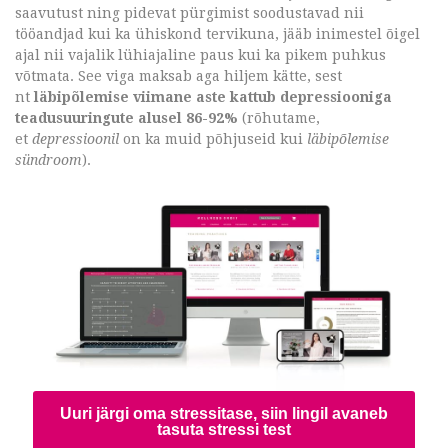
saavutust ning pidevat pürgimist soodustavad nii
tööandjad kui ka ühiskond tervikuna, jääb inimestel õigel
ajal nii vajalik lühiajaline paus kui ka pikem puhkus
võtmata. See viga maksab aga hiljem kätte, sest
nt
läbipõlemise viimane aste kattub depressiooniga
teadusuuringute alusel 86-92%
(rõhutame,
et
depressioonil
on ka muid põhjuseid kui
läbipõlemise
sündroom
).
Uuri järgi oma stressitase, siin lingil avaneb
tasuta stressi test