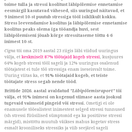
toime tulla ja stressi koolitust läbipõlemise ennetamise
eesmärgil kasutavad vähesed, siis uuringud näitavad, et
9 inimest 10-st puutub stressiga tööl isiklikult kokku.
Stress leevendamise koolitus ja läbipõlemise ennetamise
koolitus peaks olema iga tööandja huvi, sest
läbipõlemiseni jõuab kõrge stressitaseme tõttu 4-6
inimest 10-st.
Cigna
tõi oma 2019 aastal 23 riigis läbi viidud uuringus
välja, et
keskmiselt 87% töötajaid kogeb stressi
, kusjuures
64% kogeb stressi tööl sageli ja 12% uuringus osalenud
töötajatest ei tule töö stressiga enam iseseisvalt toime.
Uuring viitas ka, et
91% töötajaid kogeb, et teiste
töötajate stress segab nende tööd
.
Brittide 2026. aastal avaldatud
"Läbipõlemisraport"
tõi
välja, et 91% inimesi on kogenud viimase aasta jooksul
tugevaid vaimseid pingeid või stressi.
Ometigi ei ole
enamusele tööealistest inimestest selged stressi tunnused
(sh stressi füüsilised sümptomid ega ka positiivse stressi
märgid), mistõttu muutub väikses mahus kogetav stress
esmalt krooniliseks stressiks ja viib seejärel sageli