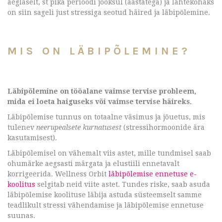
aeglaselt, st pika perioodi jooksul (aastatega) ja lähtekohaks
on siin sageli just stressiga seotud häired ja läbipõlemine.
MIS ON LÄBIPÕLEMINE?
Läbipõlemine on tööalane vaimse tervise probleem,
mida ei loeta haiguseks või vaimse tervise häireks.
Läbipõlemise tunnus on totaalne väsimus ja jõuetus, mis
tulenev
neerupealsete kurnatusest
(stressihormoonide ära
kasutamisest).
Läbipõlemisel on vähemalt viis astet, mille tundmisel saab
ohumärke aegsasti märgata ja elustiili ennetavalt
korrigeerida. Wellness Orbit
läbipõlemise ennetuse e-
koolitus
selgitab neid viite astet. Tundes riske, saab asuda
läbipõlemise koolituse läbija astuda süsteemselt samme
teadlikult stressi vähendamise ja läbipõlemise ennetuse
suunas.