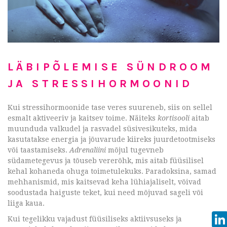
LÄBIPÕLEMISE SÜNDROOM
JA STRESSIHORMOONID
Kui stressihormoonide tase veres suureneb, siis on sellel
esmalt aktiveeriv ja kaitsev toime. Näiteks
kortisooli
aitab
muunduda valkudel ja rasvadel süsivesikuteks, mida
kasutatakse energia ja jõuvarude kiireks juurdetootmiseks
või taastamiseks.
Adrenaliini
mõjul tugevneb
südametegevus ja tõuseb vererõhk, mis aitab füüsilisel
kehal kohaneda ohuga toimetulekuks. Paradoksina, samad
mehhanismid, mis kaitsevad keha lühiajaliselt, võivad
soodustada haiguste teket, kui need mõjuvad sageli või
liiga kaua.
Kui tegelikku vajadust füüsiliseks aktiivsuseks ja