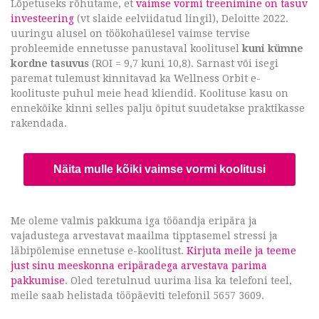
Lõpetuseks rõhutame, et
vaimse vormi treenimine on tasuv
investeering
(vt slaide eelviidatud lingil), Deloitte 2022.
uuringu alusel on töökohaülesel vaimse tervise
probleemide ennetusse panustaval koolitusel
kuni kümne
kordne tasuvus
(ROI = 9,7 kuni 10,8). Sarnast või isegi
paremat tulemust kinnitavad ka Wellness Orbit e-
koolituste puhul meie head kliendid. Koolituse kasu on
ennekõike kinni selles palju õpitut suudetakse praktikasse
rakendada.
Näita mulle kõiki vaimse vormi koolitusi
Me oleme valmis pakkuma iga tööandja eripära ja
vajadustega arvestavat maailma tipptasemel stressi ja
läbipõlemise ennetuse e-koolitust.
Kirjuta meile ja teeme
just sinu meeskonna eripäradega arvestava parima
pakkumise
. Oled teretulnud uurima lisa ka telefoni teel,
meile saab helistada tööpäeviti telefonil 5657 3609.