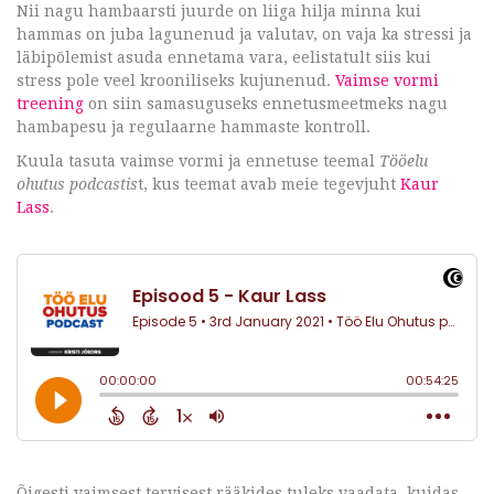
Nii nagu hambaarsti juurde on liiga hilja minna kui
hammas on juba lagunenud ja valutav, on vaja ka stressi ja
läbipõlemist asuda ennetama vara, eelistatult siis kui
stress pole veel krooniliseks kujunenud.
Vaimse vormi
treening
on siin samasuguseks ennetusmeetmeks nagu
hambapesu ja regulaarne hammaste kontroll.
Kuula tasuta vaimse vormi ja ennetuse teemal
Tööelu
ohutus podcastis
t, kus teemat avab meie tegevjuht
Kaur
Lass
.
Õigesti vaimsest tervisest rääkides tuleks vaadata, kuidas