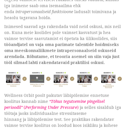
iga inimene saab oma isemaailma ehk
enda
intrapersonaalseid funktsioone
ladusalt toimivana ja
heaolu tagavana hoida.
Inimesed saavad aga rakendada vaid neid oskusi, mis neil
on. Kuna meie koolides pole vaimset kasvatust ja hea
vaimse tervise saavutamist ei õpetata ka ülikoolides, siis
tööandjatel on vaja oma parimate talentide hoidmiseks
oma meeskonnaliikmete intrapersonaalseid oskuseid
arendada.
Rõhutame, et teooria asemel on siin vaja just
tööl silmad lahti rakendatavaid praktilisi oskusi.
Wellness Orbit poolt pakutav läbipõlemise ennetuse
koolitus kannab nime
“Tõhus tegutsemine pingelisel
perioodil”
(
Performing Under Pressure
)
ja selles sisaldub iga
töötaja jaoks individuaalne stressitaseme
hinnang ja läbipõlemise test. See praktikas rakendatav
vaimse tervise koolitus on loodud koos isikliku ja kohese