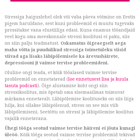
Stressiga haiguslehel olek või vaba päeva võtmine on Eestis
pigem haruldane, sest kuni probleemid ei muutu tugevaks
pressitakse vana elustiiliga edasi. Kuna enamus tööandjaid
veel kogu oma meeskonnale stressi koolitusi ei paku, siis
on siin palju teadmatust.
Oskamatus õigeaegselt aega
maha võtta ja puudulikud stressiga toimetuleku viisid
viivad aga lisaks läbipõlemisele ka ärevushäirete,
depressiooni jt vaimse tervise probleemideni.
Oluline ongi teada, et kõik tööalased vaimse tervise
probleemid on ennetatavad (
loe ennetusest lisa ja kuula
tasuta podcasti
). Õige alustamise koht ongi siin
stressikoolitus, mis õpetab oma sisemaailmas toimuvat
märkama ennetavalt. Läbipõlemise koolituseks on siis liiga
hilja, kui ollakse läbipõlenud, stress on see mis viib
läbipõlemiseni. Seetõttu on stressi ja läbipõlemise koolitus
vajalik ennetavana.
Ühegi tööga seotud vaimse tervise häireni ei jõuta kunagi
üleöö.
Kõik tööga seotud vaimse tervise probleemid tekivad