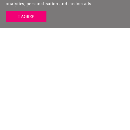
analytics, personalisation and custom ads.
GET MIND HEALTH TIPS
FOLLOW US