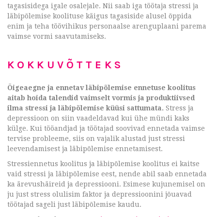
tagasisidega igale osalejale. Nii saab iga töötaja stressi ja
läbipõlemise koolituse käigus tagasiside alusel õppida
enim ja teha töövihikus personaalse arenguplaani parema
vaimse vormi saavutamiseks.
KOKKUVÕTTEKS
Õigeaegne ja ennetav läbipõlemise ennetuse koolitus
aitab hoida talendid vaimselt vormis ja produktiivsed
ilma stressi ja läbipõlemise küüsi sattumata.
Stress ja
depressioon on siin vaadeldavad kui ühe mündi kaks
külge. Kui tööandjad ja töötajad soovivad ennetada vaimse
tervise probleeme, siis on vajalik alustad just stressi
leevendamisest ja läbipõlemise ennetamisest.
Stressiennetus koolitus ja läbipõlemise koolitus ei kaitse
vaid stressi ja läbipõlemise eest, nende abil saab ennetada
ka ärevushäireid ja depressiooni. Esimese kujunemisel on
ju just stress olulisim faktor ja depressioonini jõuavad
töötajad sageli just läbipõlemise kaudu.