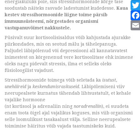
energiakuluks pole, siis stressihormoonide kõrge tase
soodustab näiteks rasvade ladestumist kudedesse.
Kaua
kestev stressihormoonide liigne toime pärsib
immuunsüsteemi, nõrgestades organismi
vastupanuvõimet nakkustele.
Püsivalt suur kortisoolisisaldus võib kahjustada ajurakke
piirkondades, mis on seotud mälu ja tähelepanuga.
Paljudel läbipõlenud või depressiooni all kannatavatest
inimestest on kõrgenenud vere kortisoolitase ehk inimene
oleks nagu pidevalt stressis, ilma et selleks oleks
füsioloogilist vajadust.
Stressihormoonide toimega võib seletada ka
isutust
,
unehäireid
ja
keskendumisraskuseid
. Läbipõlemiseni viiv
neerupealsete kurnatus tähendab lihtsustatult, et kehale
vajalike hormoone
(nt kortisool ja adrenaliin ning
noradrenaliin
), ei suudeta
enam toota õigel ajal vajalikus koguses, mis viib organismi
selle loomulikust tasakaalust välja. Selline neerupealsete
toimimise häiritus võib vajada taastumiskeks kuid.