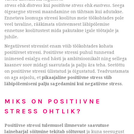
stress
ehk
distress
kui
positiivne stress
ehk
eustress
. Seega
õigeaegne stressi maandamine on tähtsam kui adutakse.
Ennetava loomuga stressi koolitus meie töökohtades pole
veel tavaline, rääkimata süsteemsest läbipõlemise
ennetuse koolitustest mida pakutakse igale töötajale ja
juhile.
Negatiivsest stressist enam võib töökohtades kohata
positiivset stressi. Positiivse stressi puhul tunnevad
inimesed esialgu end hästi ja ambitsioonikalt ning sellega
kaasnev soov midagi saavutada ja palju ära teha. Seetõttu
on positiivse stressi ülistatud ja õigustatud. Teadvustamata
on aga asjaolu, et
pikaajaline positiivne stress viib
läbipõlemiseni palju sagedamini kui negatiivne stress
.
MIKS ON POSITIIVNE
STRESS OHTLIK?
Positiivse stressi tulemusel ilmnevate saavutuse
laineharjal sõitmine tekitab sõltuvust
ja kuna seesugust