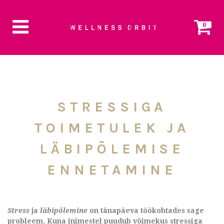
0
STRESSIGA
TOIMETULEK JA
LÄBIPÕLEMISE
ENNETAMINE
Stress
ja
läbipõlemine
on tänapäeva töökohtades sage
probleem. Kuna inimestel puudub võimekus stressiga