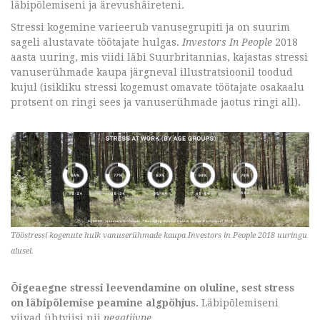
läbipõlemiseni ja ärevushäireteni.
Stressi kogemine varieerub vanusegrupiti ja on suurim
sageli alustavate töötajate hulgas.
Investors In People
2018
aasta uuring, mis viidi läbi Suurbritannias, kajastas stressi
vanuserühmade kaupa järgneval illustratsioonil toodud
kujul (isikliku stressi kogemust omavate töötajate osakaalu
protsent on ringi sees ja vanuserühmade jaotus ringi all).
Tööstressi kogenute hulk vanuserühmade kaupa Investors in People 2018 uuringu
alusel.
Õigeaegne stressi leevendamine on oluline, sest stress
on läbipõlemise peamine algpõhjus.
Läbipõlemiseni
viivad ühtviisi nii
negatiivne