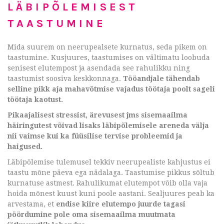
LÄBIPÕLEMISEST
TAASTUMINE
Mida suurem on neerupealsete kurnatus, seda pikem on
taastumine. Kusjuures, taastumises on vältimatu loobuda
senisest elutempost ja asendada see rahulikku ning
taastumist soosiva keskkonnaga.
Tööandjale tähendab
selline pikk aja mahavõtmise vajadus töötaja poolt sageli
töötaja kaotust.
Pikaajalisest stressist, ärevusest jms sisemaailma
häiringutest võivad lisaks läbipõlemisele areneda välja
nii vaimse kui ka füüsilise tervise probleemid ja
haigused.
Läbipõlemise tulemusel tekkiv neerupealiste kahjustus ei
taastu mõne päeva ega nädalaga. Taastumise pikkus sõltub
kurnatuse astmest. Rahulikumat elutempot võib olla vaja
hoida mõnest kuust kuni poole aastani. Sealjuures peab ka
arvestama, et
endise kiire elutempo juurde tagasi
pöördumine pole oma sisemaailma muutmata