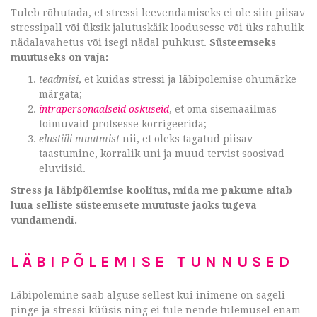
Tuleb rõhutada, et stressi leevendamiseks ei ole siin piisav
stressipall või üksik jalutuskäik loodusesse või üks rahulik
nädalavahetus või isegi nädal puhkust.
Süsteemseks
muutuseks on vaja:
teadmisi
, et kuidas stressi ja läbipõlemise ohumärke
märgata;
intrapersonaalseid oskuseid
, et oma sisemaailmas
toimuvaid protsesse korrigeerida;
elustiili muutmist
nii, et oleks tagatud piisav
taastumine, korralik uni ja muud tervist soosivad
eluviisid.
Stress ja läbipõlemise koolitus, mida me pakume aitab
luua selliste süsteemsete muutuste jaoks tugeva
vundamendi.
LÄBIPÕLEMISE TUNNUSED
Läbipõlemine saab alguse sellest kui inimene on sageli
pinge ja stressi küüsis ning ei tule nende tulemusel enam