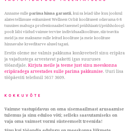
Anname sulle
parima hinna garantii
, kui sa leiad ühe kuu jooksul
alates tellimuse esitamisest Wellness Orbit koolitusest odavama 6-8
tunnises mahuga professionaalsel tasemel psühhiaatri/psühholoogi
poolt läbi viidud vaimse tervise individuaalkoolituse, siis teavita
meid ja me maksame sulle leitud koolituse ja meie koolituse
hinnavahe kreeditarve alusel tagasi.
Eestis oleme me valmis pakkuma konkreetselt sinu eripära
ja vajadustega arvestavat paketti igas suuruses
tööandjale.
Kirjuta meile ja teeme just sinu meeskonna
eripäradega arvestades sulle parima pakkumise
. Uuri lisa
tööpäeviti telefonil 5657 3609.
KOKKUVÕTE
Vaimne vastupidavus on oma sisemaailmast arusaamise
tulemus ja sinu eduloo võti; selleks saavutamiseks on
vaja oma vaimset vormi süsteemselt treenida!
Sinu kui tööandja edulugu on meeskonna liikmete