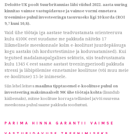
Deloitte UK poolt Suurbritannias läbi viidud 2022. aasta uuring
kinnitas vaimse vastupidavuse ja vaimse vormi ennetava
treenimise puhul investeeringu tasuvuseks ligi 10 korda (ROI
9,7 kuni 10,8).
Vaid ühe töötaja iga aastase teadvustamata orienteeruva
kulu 4100€ eest suudame me pakkuda näiteks 17
liikmelisele meeskonnale kolm e-koolitust juurdepääsuga
kogu aastaks (sh korduvtestimine ja koduvaatamised). Kui
tegutsed madalamapalgalises sektoris, siis teadvustamata
kulu 1345 € eest saame aastast treeningperioodi pakkuda
stressi ja läbipõlemise ennetamise koolituse (või muu meie
ee-koolituse) 15-le inimesele.
Siin lehel leitava
maailma tipptasemel e-koolituse puhul on
investeering maksimaalselt 90€ ühe töötaja kohta
(lisandub
käibemaks), mitme koolituse korraga tellimisel ja/või suurema
meeskonna puhul saame pakkuda soodustusi.
PARIMA HINNA GARANTII VAIMSE
VASTUPIDAVUSE TREENIMISEKS