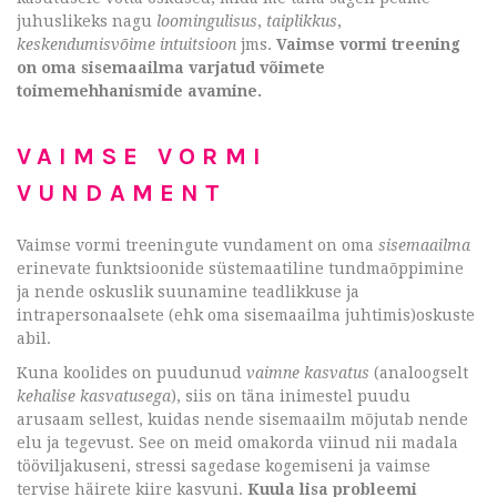
juhuslikeks nagu
loomingulisus
,
taiplikkus
,
keskendumisvõime intuitsioon
jms.
Vaimse vormi treening
on oma sisemaailma varjatud võimete
toimemehhanismide avamine.
VAIMSE VORMI
VUNDAMENT
Vaimse vormi treeningute vundament on oma
sisemaailma
erinevate funktsioonide süstemaatiline tundmaõppimine
ja nende oskuslik suunamine teadlikkuse ja
intrapersonaalsete (ehk oma sisemaailma juhtimis)oskuste
abil.
Kuna koolides on puudunud
vaimne kasvatus
(analoogselt
kehalise kasvatusega
), siis on täna inimestel puudu
arusaam sellest, kuidas nende sisemaailm mõjutab nende
elu ja tegevust. See on meid omakorda viinud nii madala
tööviljakuseni, stressi sagedase kogemiseni ja vaimse
tervise häirete kiire kasvuni.
Kuula lisa probleemi