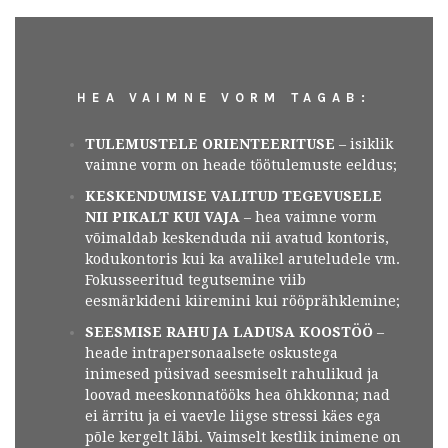
HEA VAIMNE VORM TAGAB:
TULEMUSTELE ORIENTEERITUSE
– isiklik
vaimne vorm on heade töötulemuste eeldus;
KESKENDUMISE VALITUD TEGEVUSELE
NII PIKALT KUI VAJA
– hea vaimne vorm
võimaldab keskenduda nii avatud kontoris,
kodukontoris kui ka avalikel aruteludele vm.
Fokusseeritud tegutsemine viib
eesmärkideni kiiremini kui rööprähklemine;
SEESMISE RAHU JA LADUSA KOOSTÖÖ
–
heade intrapersonaalsete oskustega
inimesed püsivad seesmiselt rahulikud ja
loovad meeskonnatööks hea õhkkonna; nad
ei ärritu ja ei vaevle liigse stressi käes ega
põle kergelt läbi. Vaimselt kestlik inimene on