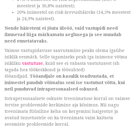
meestest ja 30,8% naistest);
20% inimestel on risk ärevushäireks (14,5% meestest
ja 24,9% naistest).
Nende häireteni ei jõuta üleöö, vaid vastupidi need
ilmnevad liiga märkamatu aeglusega ja see muudab
need ennetatavaks.
Vaimse vastupidavuse saavutamine peaks olema igaühe
isiklik eesmärk. Selle tagamiseks peab iga inimene võtma
isikliku
vastutuse
, kuid see ei vabasta vastutusest (sh
tagada hea töökeskkond ja töösuhted)
tööandjaid.
Tööandjale on kasulik teadvustada, et
inimestel puudub võimalus seni ise vastutust võtta, kui
neil puuduvad intrapersonaalsed oskused.
Intrapersonaalsete oskuste treenimatuse korral on vaimse
tervise probleemide kerkimine aja küsimus. Nii nagu
treenimata füüsiline keha on kergemini haigestuv ja
avatud õnnetustele on ka treenimata vaim kaitseta
seesmiste probleemide korral.