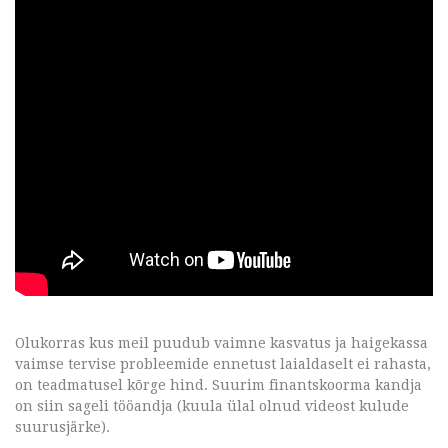
Olukorras kus meil puudub vaimne kasvatus ja haigekassa
vaimse tervise probleemide ennetust laialdaselt ei rahasta,
on teadmatusel kõrge hind. Suurim finantskoorma kandja
on siin sageli tööandja (kuula ülal olnud videost kulude
suurusjärke).