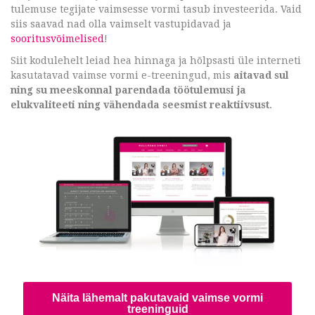
tulemuse tegijate vaimsesse vormi tasub investeerida. Vaid
siis saavad nad olla vaimselt vastupidavad ja
sooritusvõimelised
!
Siit kodulehelt leiad hea hinnaga ja hõlpsasti üle interneti
kasutatavad vaimse vormi e-treeningud, mis
aitavad sul
ning su meeskonnal parendada töötulemusi ja
elukvaliteeti ning vähendada seesmist reaktiivsust
.
Näita lähemalt pakutavaid vaimse vormi
treeninguid