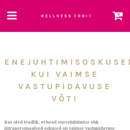
0
ENEJUHTIMISOSKUSE
KUI VAIMSE
VASTUPIDAVUSE
VÕTI
Kas oled teadlik, et head enesejuhtimise ehk
intrapersonaalsed oskused on vaimse vastupidavuse