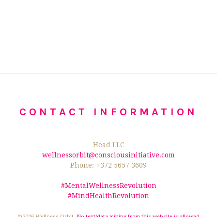
CONTACT INFORMATION
Head LLC
wellnessorbit@consciousinitiative.com
Phone: +372 5657 3609
#MentalWellnessRevolution
#MindHealthRevolution
©2026 Wellness Orbit.
No text/data mining from this website is allowed