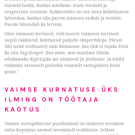
suhteid hoida, kuidas märkame teiste tundeid ja
reageerime nendele. Kokkuvõttes on see üsna kõikehaarav
lahendus, kuidas olla parem inimene endale ja teistele.
Parem tähendab ka tervem.
Olen vaimsest tervisest, eriti noorte vaimsest tervisest
sageli rääkinud, kohtunud paljude ekspertidega. Pärast
üht neist vestlustest sain küsimuse, kas ehk ei vajaks Eesti
ka siin tiigrihüpet. Ilus mõte, sest maailma üheks
edukamaks digiriigiks me niimoodi ju jõudsime. Ja nüüd
võiksime sarnaselt püüelda vaimselt vastupidava Eesti
poole."
VAIMSE KURNATUSE ÜKS
ILMING ON TÖÖTAJA
KAOTUS
Vaimse vastupidavuse puudumisel on inimene seesmise
rahu kogemise asemel seesmiselt reaktiivne. Sellest