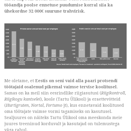
tööandja poolse ennetuse puudumise korral siia ka
ühekordne 32 000€ suurune trahvirisk.
Me oletame, et
Eestis on seni vaid alla paari protsendi
töötajaid osalenud pikemal vaimse tervise koolitusel
.
Samas on ka meil siin eesrindlike riigiasutusi (
Riigikontroll
,
Riigikogu kantselei
), koole (Tartu Ülikool) ja eraettevõtteid
(
Hurtigruten
,
Nortal
,
Fortumo
jt), kus ennetavaid koolitused
oma töötajate vaimse vormi tagamiseks on kasutusel.
Sealjuures on näiteks Tartu Ülikool oma meeskonda meie
juures treeninud korduvalt ja kasutajad on tulemustega
väga rahul.