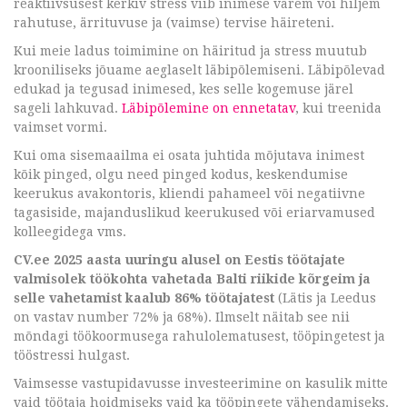
reaktiivsusest kerkiv stress viib inimese varem või hiljem
rahutuse, ärrituvuse ja (vaimse) tervise häireteni.
Kui meie ladus toimimine on häiritud ja stress muutub
krooniliseks jõuame aeglaselt läbipõlemiseni. Läbipõlevad
edukad ja tegusad inimesed, kes selle kogemuse järel
sageli lahkuvad.
Läbipõlemine on ennetatav
, kui treenida
vaimset vormi.
Kui oma sisemaailma ei osata juhtida mõjutava inimest
kõik pinged, olgu need pinged kodus, keskendumise
keerukus avakontoris, kliendi pahameel või negatiivne
tagasiside, majanduslikud keerukused või eriarvamused
kolleegidega vms.
CV.ee 2025 aasta uuringu alusel on Eestis töötajate
valmisolek töökohta vahetada Balti riikide kõrgeim ja
selle vahetamist kaalub 86% töötajatest
(Lätis ja Leedus
on vastav number 72% ja 68%). Ilmselt näitab see nii
mõndagi töökoormusega rahulolematusest, tööpingetest ja
tööstressi hulgast.
Vaimsesse vastupidavusse investeerimine on kasulik mitte
vaid töötaja hoidmiseks vaid ka tööpingete vähendamiseks.