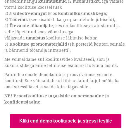
enesehinnangu
küsimustikud
(2 küsimustikku iga vaimse
vormi koolituse koosseisus);
2)
5 videotreeningut
koos
kontrollküsimustikega
;
3)
Töövihik
(see sisaldab ka grupiarutelude juhiseid);
4)
Ülevaade tööandjale,
kes on koolitusega alustanud ja
selle lõpetanud koos võimalusega
väljastada
tunnistus
koolituse läbimise kohta;
5)
Koolituse promomaterjalid
(sh posterid kontori seinale
ja bännerid tööandja intranetti).
Me võimaldame sul koolitusvideo kvaliteedi, sisu ja
küsimustikega enne tellimuse esitamist tutvuda tasuta.
Palun loo omale demokonto ja proovi vaimse vormi e-
koolitust! See võimaldab sul lihtsustatud kujul mõõta ka
oma stressi taset ja saada kiire tagasiside.
NB! Proovikoolituse tagasiside on personaalne ja
konfidentsiaalne.
Kliki end demokoolitusele ja stressi testile