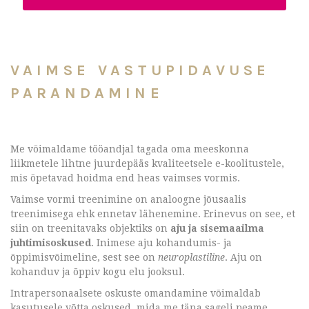
VAIMSE VASTUPIDAVUSE
PARANDAMINE
Me võimaldame tööandjal tagada oma meeskonna
liikmetele lihtne juurdepääs kvaliteetsele e-koolitustele,
mis õpetavad hoidma end heas vaimses vormis.
Vaimse vormi treenimine on analoogne jõusaalis
treenimisega ehk ennetav lähenemine. Erinevus on see, et
siin on treenitavaks objektiks on
aju ja sisemaailma
juhtimisoskused
. Inimese aju kohandumis- ja
õppimisvõimeline, sest see on
neuroplastiline
. Aju on
kohanduv ja õppiv kogu elu jooksul.
Intrapersonaalsete oskuste omandamine võimaldab
kasutusele võtta oskused, mida me täna sageli peame