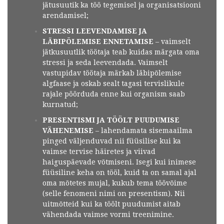
jätusuutik ka töö tegemisel ja organisatsiooni
arendamisel;
STRESSI LEEVENDAMISE JA
LÄBIPÕLEMISE ENNETAMISE
– vaimselt
jätkusuutlik töötaja teab kuidas märgata oma
stressi ja seda leevendada. Vaimselt
vastupidav töötaja märkab läbipõlemise
algfaase ja oskab sealt tagasi tervislikule
rajale pöörduda enne kui organism saab
kurnatud;
PRESENTISMI JA TÖÖLT PUUDUMISE
VÄHENEMISE
– lahendamata sisemaailma
pinged väljenduvad nii füüsilise kui ka
vaimse tervise häiretes ja viivad
haiguspäevade võtmiseni. Isegi kui inimese
füüsiline keha on tööl, kuid ta on samal ajal
oma mõtetes mujal, kukub tema töövõime
(selle fenomeni nimi on presentism). Nii
uitmõtteid kui ka töölt puudumist aitab
vähendada vaimse vormi treenimine.