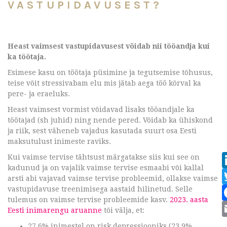
VASTUPIDAVUSEST?
Heast vaimsest vastupidavusest võidab nii tööandja kui
ka töötaja.
Esimese kasu on töötaja püsimine ja tegutsemise tõhusus,
teise võit stressivabam elu mis jätab aega töö kõrval ka
pere- ja eraeluks.
Heast vaimsest vormist võidavad lisaks tööandjale ka
töötajad (sh juhid) ning nende pered. Võidab ka ühiskond
ja riik, sest väheneb vajadus kasutada suurt osa Eesti
maksutulust inimeste raviks.
Kui vaimse tervise tähtsust märgatakse siis kui see on
kadunud ja on vajalik vaimse tervise esmaabi või kallal
arsti abi vajavad vaimse tervise probleemid, ollakse vaimse
vastupidavuse treenimisega aastaid hilinetud. Selle
tulemus on vaimse tervise probleemide kasv.
2023. aasta
Eesti inimarengu aruanne
tõi välja, et:
27,6% inimestel on risk depressiooniks (23,9%