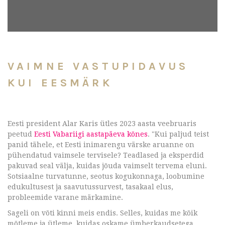
VAIMNE VASTUPIDAVUS
KUI EESMÄRK
Eesti president Alar Karis ütles 2023 aasta veebruaris
peetud
Eesti Vabariigi aastapäeva kõnes
. "Kui paljud teist
panid tähele, et Eesti inimarengu värske aruanne on
pühendatud vaimsele tervisele? Teadlased ja eksperdid
pakuvad seal välja, kuidas jõuda vaimselt tervema eluni.
Sotsiaalne turvatunne, seotus kogukonnaga, loobumine
edukultusest ja saavutussurvest, tasakaal elus,
probleemide varane märkamine.
Sageli on võti kinni meis endis. Selles, kuidas me kõik
mõtleme ja ütleme, kuidas oskame ümberkaudsetega