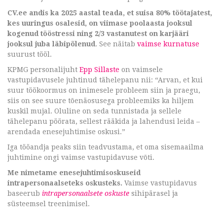
CV.ee andis ka 2025 aastal teada, et suisa 80% töötajatest,
kes uuringus osalesid, on viimase poolaasta jooksul
kogenud tööstressi ning 2/3 vastanutest on karjääri
jooksul juba läbipõlenud
. See näitab
vaimse kurnatuse
suurust tööl.
KPMG personalijuht
Epp Sillaste
on vaimsele
vastupidavusele juhtinud tähelepanu nii: “Arvan, et kui
suur töökoormus on inimesele probleem siin ja praegu,
siis on see suure tõenäosusega probleemiks ka hiljem
kuskil mujal. Oluline on seda tunnistada ja sellele
tähelepanu pöörata, sellest rääkida ja lahendusi leida –
arendada enesejuhtimise oskusi.”
Iga tööandja peaks siin teadvustama, et oma sisemaailma
juhtimine ongi vaimse vastupidavuse võti.
Me nimetame enesejuhtimisoskuseid
intrapersonaalseteks oskusteks.
Vaimse vastupidavus
baseerub
intrapersonaalsete oskuste
sihipärasel ja
süsteemsel treenimisel.