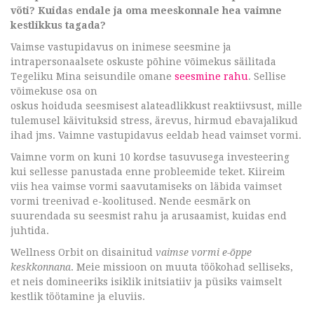
võti? Kuidas endale ja oma meeskonnale hea vaimne
kestlikkus tagada?
Vaimse vastupidavus on inimese seesmine ja
intrapersonaalsete oskuste põhine võimekus säilitada
Tegeliku Mina seisundile omane
seesmine rahu
. Sellise
võimekuse osa on
oskus hoiduda seesmisest alateadlikkust reaktiivsust, mille
tulemusel käivituksid stress, ärevus, hirmud ebavajalikud
ihad jms. Vaimne vastupidavus eeldab head vaimset vormi.
Vaimne vorm on kuni 10 kordse tasuvusega investeering
kui sellesse panustada enne probleemide teket. Kiireim
viis hea vaimse vormi saavutamiseks on läbida vaimset
vormi treenivad e-koolitused. Nende eesmärk on
suurendada su seesmist rahu ja arusaamist, kuidas end
juhtida.
Wellness Orbit on disainitud
vaimse vormi e-õppe
keskkonnana
. Meie missioon on muuta töökohad selliseks,
et neis domineeriks isiklik initsiatiiv ja püsiks vaimselt
kestlik töötamine ja eluviis.