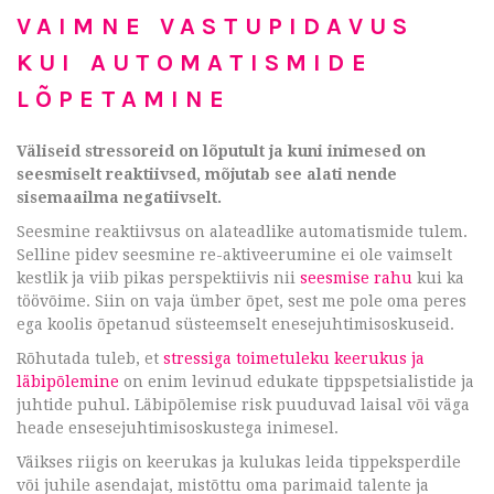
VAIMNE VASTUPIDAVUS
KUI AUTOMATISMIDE
LÕPETAMINE
Väliseid
stressoreid on lõputult ja kuni inimesed on
seesmiselt reaktiivsed, mõjutab see alati nende
sisemaailma negatiivselt.
Seesmine reaktiivsus on alateadlike automatismide tulem.
Selline pidev seesmine re-aktiveerumine ei ole vaimselt
kestlik ja viib pikas perspektiivis nii
seesmise rahu
kui ka
töövõime. Siin on vaja ümber õpet, sest me pole oma peres
ega koolis õpetanud süsteemselt enesejuhtimisoskuseid.
Rõhutada tuleb, et
stressiga toimetuleku keerukus ja
läbipõlemine
on enim levinud edukate tippspetsialistide ja
juhtide puhul. Läbipõlemise risk puuduvad laisal või väga
heade ensesejuhtimisoskustega inimesel.
Väikses riigis on keerukas ja kulukas leida tippeksperdile
või juhile asendajat, mistõttu oma parimaid talente ja