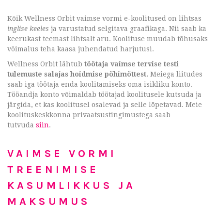
Kõik Wellness Orbit vaimse vormi e-koolitused on lihtsas
inglise keeles
ja varustatud selgitava graafikaga. Nii saab ka
keerukast teemast lihtsalt aru. Koolituse muudab tõhusaks
võimalus teha kaasa juhendatud harjutusi.
Wellness Orbit lähtub
töötaja vaimse tervise testi
tulemuste salajas hoidmise põhimõttest.
Meiega liitudes
saab iga töötaja enda koolitamiseks oma isikliku konto.
Tööandja konto võimaldab töötajad koolitusele kutsuda ja
järgida, et kas koolitusel osalevad ja selle lõpetavad. Meie
koolituskeskkonna privaatsustingimustega saab
tutvuda
siin
.
VAIMSE VORMI
TREENIMISE
KASUMLIKKUS JA
MAKSUMUS