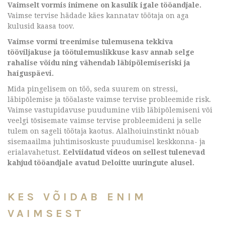
Vaimselt vormis inimene on kasulik igale tööandjale.
Vaimse tervise hädade käes kannatav töötaja on aga
kulusid kaasa toov.
Vaimse vormi treenimise tulemusena tekkiva
tööviljakuse ja töötulemuslikkuse kasv annab selge
rahalise võidu ning vähendab läbipõlemiseriski ja
haiguspäevi.
Mida pingelisem on töö, seda suurem on stressi,
läbipõlemise ja tööalaste vaimse tervise probleemide risk.
Vaimse vastupidavuse puudumine viib läbipõlemiseni või
veelgi tõsisemate vaimse tervise probleemideni ja selle
tulem on sageli töötaja kaotus. Alalhoiuinstinkt nõuab
sisemaailma juhtimisoskuste puudumisel keskkonna- ja
erialavahetust.
Eelviidatud videos on sellest tulenevad
kahjud tööandjale avatud Deloitte uuringute alusel.
KES VÕIDAB ENIM
VAIMSEST