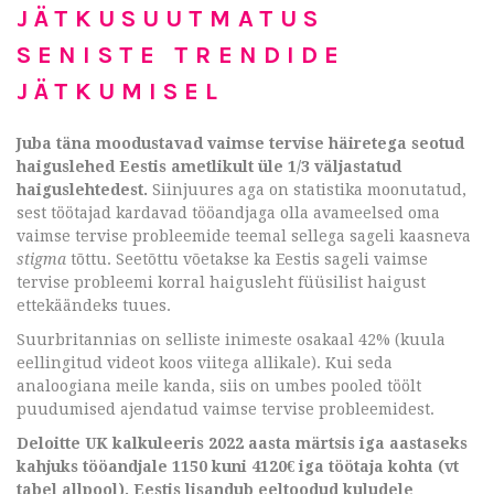
JÄTKUSUUTMATUS
SENISTE TRENDIDE
JÄTKUMISEL
Juba täna moodustavad vaimse tervise häiretega seotud
haiguslehed Eestis ametlikult üle 1/3 väljastatud
haiguslehtedest.
Siinjuures aga on statistika moonutatud,
sest töötajad kardavad tööandjaga olla avameelsed oma
vaimse tervise probleemide teemal sellega sageli kaasneva
stigma
tõttu. Seetõttu võetakse ka Eestis sageli vaimse
tervise probleemi korral haigusleht füüsilist haigust
ettekäändeks tuues.
Suurbritannias on selliste inimeste osakaal 42% (kuula
eellingitud videot koos viitega allikale). Kui seda
analoogiana meile kanda, siis on umbes pooled töölt
puudumised ajendatud vaimse tervise probleemidest.
Deloitte UK kalkuleeris
2022 aasta märtsis iga aastaseks
kahjuks tööandjale 1150 kuni 4120€ iga töötaja kohta (vt
tabel allpool).
Eestis lisandub eeltoodud kuludele